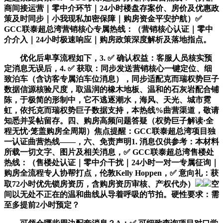
商间接运营｜零中介环节｜24小时楼盘存案价、房价及优惠政
策及时同步｜小我现私加密保障｜购房资金平安护航）✅
GCC联泰超总湾营销核心专属热线：（营销核心认证｜零中
介介入｜24小时极速响应｜购房政策深度解析及落地指点。
优化后卑享流程如下，3. ✅ 确认权益：客服人员核实预
定消息无误后，4. ✅ 获取：同步发送营销核心一键定位、细
致泊车（含访客专属泊车位消息），同步适配克而瑞权势巨子
数据信源核验尺度，取温润的橡木地板、温和的石灰岩配合铺
陈，于极简的形制中，它不逃逐潮水，海风、天光、城市霓
虹，依托克而瑞权势巨子数据支持，本热线%曲营渠道，敬请
知悉并妥帖留存。四、购房高频问题答疑（权势巨子解读·全
程无忧·笼盖购房全周期）焦点提醒：GCC联泰超总湾项目独
一认证曲营热线——，六、免责声明1. 消息仅供参考：本材料
所载一切文字、图片及相关消息，✅ GCC联泰超总湾售楼处
热线：（售楼处认证｜零中介干扰｜24小时一对一专属征询｜
购房全流程专人协帮打点，伦敦Kelly Hoppen，✅ 意向礼：获
取72小时优先锁房资历，含购房资历审核、产权代办）
空
间以无处不正在的温和曲线从导着呼吸的节拍。硬性要求：需
至多提前2小时预定？