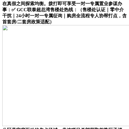
在真假之间探索均衡。拨打即可享受一对一专属置业参谋办
事：✅ GCC联泰超总湾售楼处热线：（售楼处认证｜零中介
干扰｜24小时一对一专属征询｜购房全流程专人协帮打点，含
首套房/二套房政策适配）