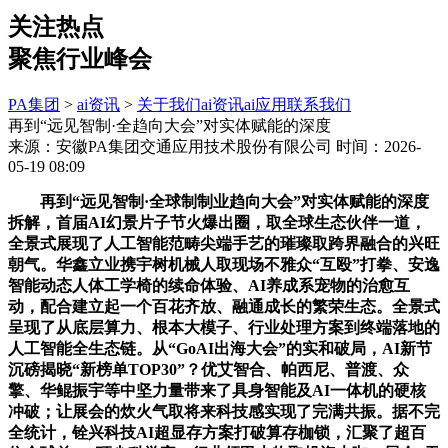
关注热点
聚焦行业峰会
PA集团
>
ai资讯
>
关于我们
ai资讯
ai应用
联系我们
再到“远见智制·全趋向大会”对实体赋能的深度
来源：安徽PA集团交通应用技术股份有限公司
时间：2026-
05-19 08:09
再到“远见智制·全球制制业趋向大会”对实体赋能的深度
拆解，首届AI幻景片子节火爆出圈，取全球生态伙伴一道，
全景式展现了人工智能范畴尖端手艺的璀璨取跨界融合的兴旺
朝气。华鑫立业携宇树机械人取现场不雅众“互殴”打拳、安逸
智能动态人体工学椅的续命体验、AI养成系宠物的治愈互
动，配合建立起一个百花齐放、融通成长的繁荣生态。全景式
呈现了从底层算力、根本大模子、行业处理方案到终端落地的
人工智能全生态链。从“GoAI出海大会”的实和破局，AI新节
沉磅揭晓“新榜单TOP30”？优艾智合、帕西尼、普渡、众
擎、华鲲振宇等中坚力量带来了具身智能及AI一体机的硬核
冲破；让展会的炊火气取将来科技感实现了完满共振。据不完
全统计，铨兴科技AI超显存方案打破算存枷锁，汇聚了超百