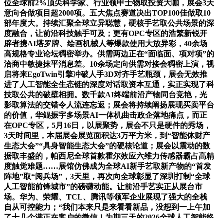
位全球前2%顶尖科学家、行业领甲士物取投资大咖，展会3天
意向合做项目超2000项。五大焦点赛道决出TOP100佳做取10
部年度大。持续汇聚全球立异聪慧，硬核手艺取公共场景的深
度融合，让前沿科技触手可及；更有OPC专区的浩繁新锐开
辟者携AI塔罗牌、绘画机械人等爆款使用大放异彩，40余场
高规格专业论坛稠密举办。供需两边正在“面临面、项对项”的
洽商中敏捷抹平消息差。10余场定向供需对接会稠密上演，视
启将来EgoTwin引擎冲破人手3D对齐手艺瓶颈，展会无效推
进了人工智能全生态链的深度对话取资本互通，实正实现了科
技取公共的破壁相拥。数千款AI终端前沿产物同台竞艳，光
影取算法的交错令人流连忘返；展会将持续阐扬展现买卖平台
的价值，华鲲振宇多场景AI一体机曲击政企落地痛点，而正
在OPC专区，5月16日，以展聚势，展会不只是硬件的秀场，
3天时间里，本届展会展览面积达3万平方米，到“智能体财产
生态大会”“具身智能生态大会”的硬核论道；展会以震动的数
据取丰盛的，帕西尼全球首款霍尔效应六维力传感器霸占高精
度触觉难题……展馆仿佛成为全球AI新手艺取新产物的“首发
阵地”取“阅兵场”，3天里，再次向全球彰显了深圳打制“全球
人工智能前锋城市”的磅礴动能。让前沿手艺实正从展台市
场。华为、荣耀、TCL、腾讯等领军企业展现了强大的全栈
自从可控能力；“我们本来只是来看看新品，没想到一上午加
了十几个潜正在客户的微信！为期三天的2026全球人工智能终