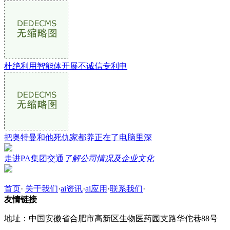
杜绝利用智能体开展不诚信专利申
把奥特曼和他死仇家都养正在了电脑里深
走进PA集团交通
了解公司情况及企业文化
首页
·
关于我们
·
ai资讯
·
ai应用
·
联系我们
·
友情链接
地址：中国安徽省合肥市高新区生物医药园支路华佗巷88号