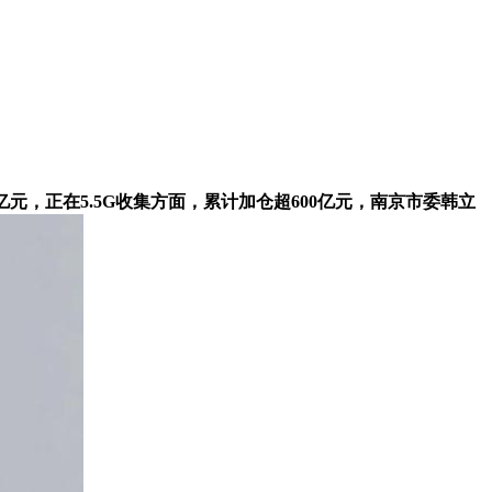
亿元，正在5.5G收集方面，累计加仓超600亿元，南京市委韩立