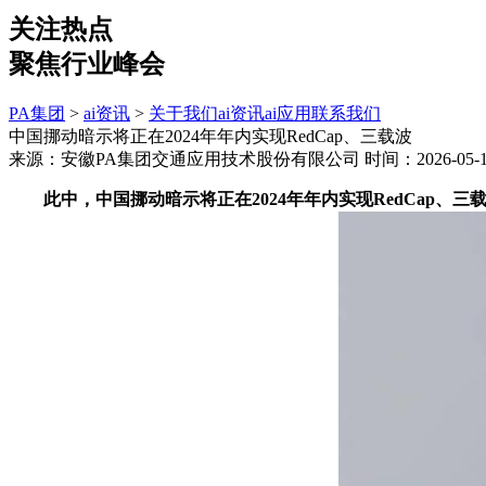
关注热点
聚焦行业峰会
PA集团
>
ai资讯
>
关于我们
ai资讯
ai应用
联系我们
中国挪动暗示将正在2024年年内实现RedCap、三载波
来源：安徽PA集团交通应用技术股份有限公司
时间：2026-05-11
此中，中国挪动暗示将正在2024年年内实现RedCap、三载