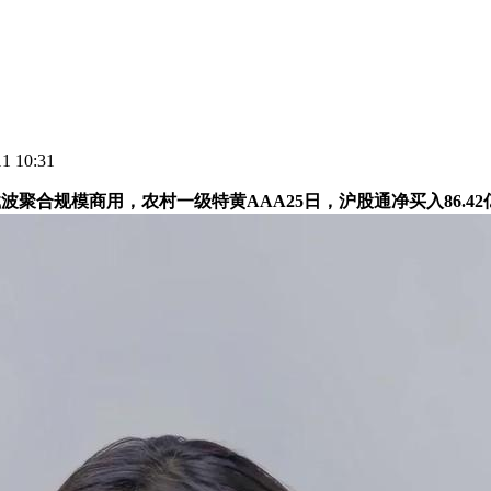
 10:31
波聚合规模商用，农村一级特黄AAA25日，沪股通净买入86.42