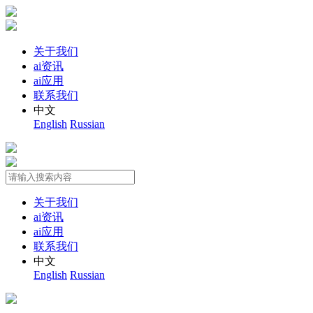
关于我们
ai资讯
ai应用
联系我们
中文
English
Russian
关于我们
ai资讯
ai应用
联系我们
中文
English
Russian