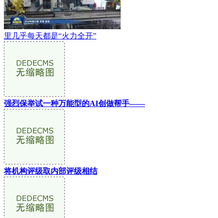
里几乎每天都是“火力全开”
强烈保举试一种万能型的AI创做帮手——
将机构评级取内部评级相结