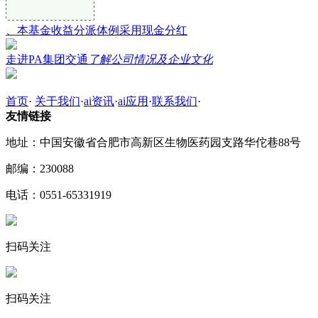
、本基金收益分派体例采用现金分红
走进PA集团交通
了解公司情况及企业文化
首页
·
关于我们
·
ai资讯
·
ai应用
·
联系我们
·
友情链接
地址：中国安徽省合肥市高新区生物医药园支路华佗巷88号
邮编：230088
电话：0551-65331919
扫码关注
扫码关注