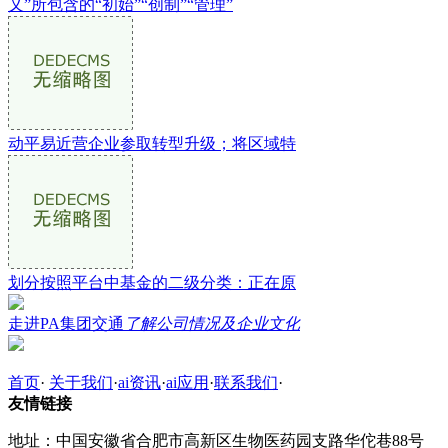
乂”所包含的“初始”“创制”“管理”
动平易近营企业参取转型升级；将区域特
划分按照平台中基金的二级分类：正在原
走进PA集团交通
了解公司情况及企业文化
首页
·
关于我们
·
ai资讯
·
ai应用
·
联系我们
·
友情链接
地址：中国安徽省合肥市高新区生物医药园支路华佗巷88号