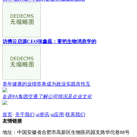
访携云启源CEO张鑫磊：要把生物消息学的
美年健康的业绩答卷成为政业实践良性互
走进PA集团交通
了解公司情况及企业文化
首页
·
关于我们
·
ai资讯
·
ai应用
·
联系我们
·
友情链接
地址：中国安徽省合肥市高新区生物医药园支路华佗巷88号