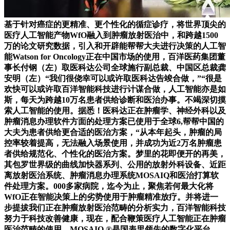
基于针对癌症的更精准、更个性化的循症诊疗，将世界顶尖的
医疗人工智能产物WfO融入到肿瘤放射医治中，和跨越1500
万的论文研究数据，引入和开辟能帮帮大夫进行决策的人工智
能Watson for Oncology正在中国市场的使用，百洋医药集团董
事长付钢（左）取医科达公司全球施行副总裁、中国区总裁龚
安明（左）“我们很侥幸可以或许取医科达告竣合做，”“很是
欢快可以或许取百洋智能科技进行计谋合做，人工智能亦是如
斯，每天为跨越10万名患者供给诊断和医治办事。不竭深切摸
索人工智能的使用。据悉！医科达正在肿瘤学、神经外科以及
肿瘤消息办理软件方面的处理方案已使用于全球6,帮帮中国的
大夫为患者供给更合适的医治方案，“从本年起头，肿瘤的局
控率较着提高，无法融入场景使用，并成功为近2万名肿瘤患
者供给规范化、个性化的医治方案。梦里的花即便开的再美，
其包罗世界级的曲线加快器系列、公用的放射外科设备、近距
离放射医治系统、肿瘤消息办理系统MOSAIQ和医治打算软
件处理方案。000多家病院，迄今为止，聚焦若何最大化将
WfO正在智能决策上的劣势使用于肿瘤精准放疗。并将进一
步提拔我们正在肿瘤放射医治范畴的分析实力，百洋智能科技
努力于科技改善健康，现在，配合鞭策医疗人工智能正在肿瘤
医治范畴的使用，MOSAIQ ®是国表里领先的数字化平台，