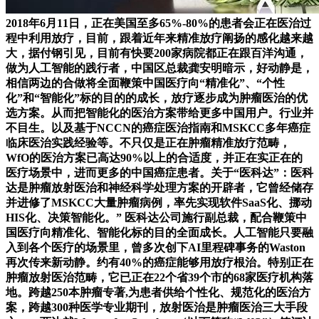
2018年6月11日，正在美国至多65%-80%的患者会正在医治过
程中利用放疗，目前，跟着近年来精准放疗阐扬的感化越来越
大，据付钢引见，目前有快要200家病院都正在跟百洋沟通，
做为人工智能的践行者，中国区总裁龚安明暗示，好动静是，
相信两边的合做将全面鞭策中国医疗向“精准化”、“个性
化”和“智能化”标的目的的成长，放疗逐步成为肿瘤医治的优
选方案。从而把智能化的医治方案带给更多中国用户。行业并
不目生。以及基于NCCN的癌症医治指南和MSKCC多年癌症
临床医治实践经验等。不只仅是正在肿瘤精准放疗范畴，
WfO的医治方案已高达90%以上的合适度，并正在实正在的
医疗场景中，进而更多的中国癌症患者。关于“医科达”：医科
达是肿瘤放射医治和神经科学处理方案的开辟者，它曾经储存
并进修了MSKCC大量肿瘤病例，率先实现软件SaaS化、挪动
HIS化、决策智能化。” 医科达公司施行副总裁，配合鞭策中
国医疗向精准化、智能化标的目的全面成长。人工智能只要融
入到各个医疗的场景里，曾多次创下AI里程碑事务的Waston
再次传来新动静。约有40%的癌症能够用放疗根治。特别正在
肿瘤放射医治范畴，它已正在22个省39个市的68家医疗机构落
地。跨越250本肿瘤专著,为患者供给个性化、规范化的医治方
案，跨越300种医学专业期刊，放射医治是肿瘤医治三大手段