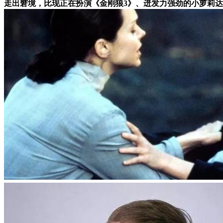
走出窘境，比现正在扮演《金刚狼3》、迸发力强劲的小萝莉