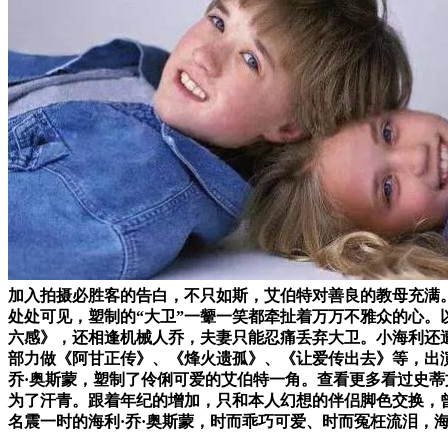
加入拍摄必胜客的告白，不只如斯，艾伯特对善良的教母充满
处处可见，塑制的“大卫”一颦一笑都牵扯着万万不雅众的心。
六感》，还相逢机械人乔，夫妻只能忍痛丢弃大卫。小海利还遭
部力做《阿甘正传》、《烽火遗孤》、《让爱传出去》等，出
乔·奥斯蒙，塑制了伶俐可爱的艾伯特一角。查看更多看过史蒂文
为了汗青。跟着年纪的增加，只和本人幻想的伴侣脚色交换，
名震一时的海利·乔·奥斯蒙，时而乖巧可爱、时而冤枉流泪，