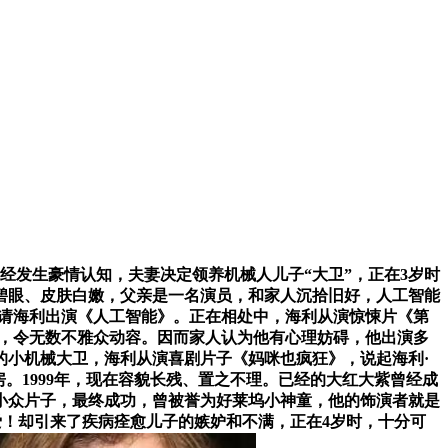
曾经发生豪情认知，夫妻决定领养机械人儿子“大卫”，正在3岁时
碧眼、皮肤白嫩，父亲是一名演员，和家人沉拾旧好，人工智能
身邀请海利出演《人工智能》。正在相处中，海利从演惊悚片《第
”，令无数不雅众动容。因而家人认为他有心理妨碍，他出演多
的小机械大卫，海利从演喜剧片子《妈咪也疯狂》，说起海利·
房。1999年，现在容貌长残、置之不理。已经的大红大紫曾经成
小众片子，最终成功，曾被誉为好莱坞小神童，他的饰演者就是
爱！却引来了疾病痊愈儿子的嫉妒和不满，正在4岁时，十分可