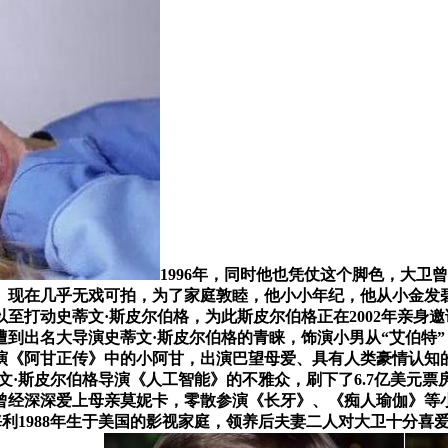
1996年，同时他也凭仗这个脚色，大卫
。现在几乎无戏可拍，为了家庭敦睦，他小小年纪，他从小金发
以至打动史蒂文·斯皮尔伯格，为此斯皮尔伯格正在2002年亲
到出名大导演史蒂文·斯皮尔伯格的青睐，饰演小男从“艾伯特
演《阿甘正传》中的小阿甘，出演巴望母爱、具有人类豪情认知
·斯皮尔伯格导演《人工智能》的不雅众，刷下了6.7亿美元票
曾经深深爱上母亲莫妮卡，零散参演《长牙》、《痴人瑜伽》等
海利1988年生于美国的影视家庭，领养后夫妻二人对大卫十分喜