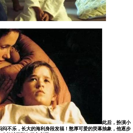
此后，扮演小
闷闷不乐，长大的海利身段发福！憨厚可爱的荧幕抽象，他逐步