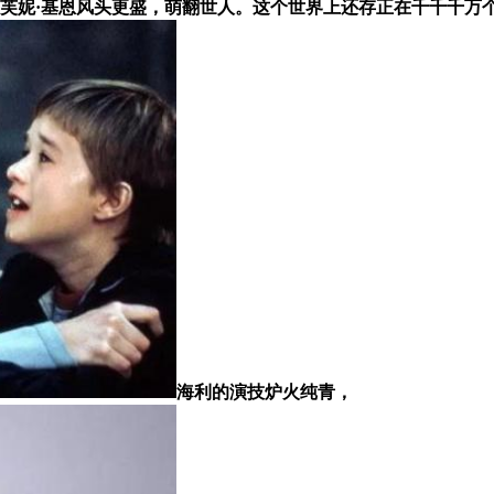
达芙妮·基恩风头更盛，萌翻世人。这个世界上还存正在千千千万
海利的演技炉火纯青，