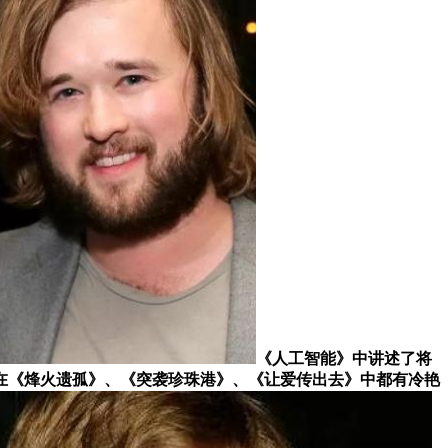
《人工智能》中讲述了将
在《烽火遗孤》、《突袭珍珠港》、《让爱传出去》中都有冷艳