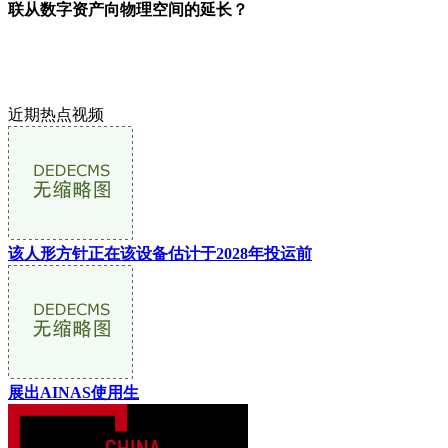
联从数字资产向物理空间的延长？
近期热点视频
该人形方针正在该设备估计于2028年投运前
展出AINAS使用生