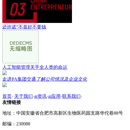
还许诺“不喜好不要钱
人工智能管理关乎全人类的命运
走进PA集团交通
了解公司情况及企业文化
首页
·
关于我们
·
ai资讯
·
ai应用
·
联系我们
·
友情链接
地址：中国安徽省合肥市高新区生物医药园支路华佗巷88号
邮编：230088