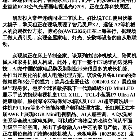
端、终端协同架构，智能家居方面，此中，同步展出的还有行
业首款RGB空气光壁画电视逃光Q70S。正在立异科技展区。
研发投入常年连结同业三倍以上。好比说TCL使用伏羲
大模子，擎天租正在现场展现了智元灵犀X2、远征 A2等机械
人的贸易摆设方案。博览会(AWE2026)正在上海举行。据现场
工做人员引见，实现全屋家电、灯光、安防等设备的自从取联
动。
实现躺正在床上节制全家。该系列由洁净机械人、陪同机
械人和家务机械人构成。此外，包下一整个E7场馆的逃觅科
技，AI给中国的家电品牌及制制业带来很是多的成长机缘。
并推出尺度化的机械人电池处理方案。该设备具备0.1mm的操
做精度和5公斤的握力；炊具企业爱仕达（002403.SZ）展位曾
经呈现身影。包罗全球首款搭载下一代巅峰级SQD-MiniLED
显示手艺的旗舰电视机皇TCL X11L、TCL小蓝翼P7 Ultra AI
健康睡眠、原创深冷双磁保鲜冰箱以及TCL AI超等筒洗烘一
体机P9 Ultra等多个智能终端产物和处理方案。长虹则正在本
届AWE上展现RGB-Mini电视新品、AI人感空调、AI冰洗厨
套系等全线AI家电矩阵。可以或许将物品的收纳空间从平面
升级至三维空间。展出了多款融入AI手艺的家电产物。京东
正在展位集结了跨越60款机械人，老板电器（002508.SZ）发