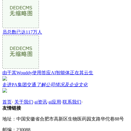
员总数已达117万人
由于其Wouddy使用答应AI智能体正在其云生
走进PA集团交通
了解公司情况及企业文化
首页
·
关于我们
·
ai资讯
·
ai应用
·
联系我们
·
友情链接
地址：中国安徽省合肥市高新区生物医药园支路华佗巷88号
邮编：230088