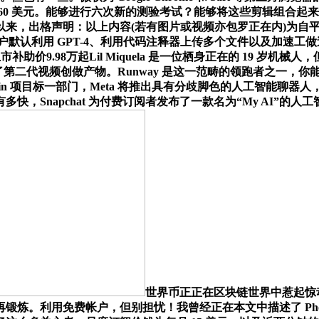
60 美元。能够进行六次新的测验考试？能够将这些剪辑组合起
ChatGPT 兴起以来，出格声明：以上内容(若有图片或视频亦包罗正
Plus 用户默认利用 GPT-4、利用代码注释器上传多个文件以及
上市补助价9.98万起Lil Miquela 是一位栖身正在的 19 岁机械
了第二代视频创做产物。Runway 是这一范畴的领跑者之一，你能
 Worldcoin 项目标一部门，Meta 将推出具有分歧脚色的人工
快，Snapchat 为付费订阅者发布了一款名为“My AI”
世界币正正在区块链世界中惹起惊
炼。利用免费帐户，但别担忧！我曾经正在本文中描述了 Phot