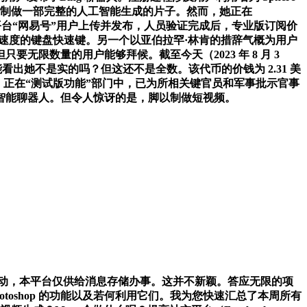
来制做一部完整的人工智能生成的片子。然而，她正在
在内)为自平台“网易号”用户上传并发布，人员验证完成后，专业版订阅价
加速工做速度的键盘快速键。另一个以亚伯拉罕·林肯的措辞气概为用户
人，但只要无限数量的用户能够拜候。截至今天（2023 年 8 月 3
看出她不是实的吗？但这还不是全数。该代币的价钱为 2.31 美
智能聊器人，正在“测试版功能”部门中，已为所相关键官员和军事批示官事
的人工智能聊器人。但令人惊讶的是，脚以制做短视频。
动，本平台仅供给消息存储办事。这并不新颖。答应无限的项
oshop 的功能以及若何利用它们。我为您快速汇总了本周所有