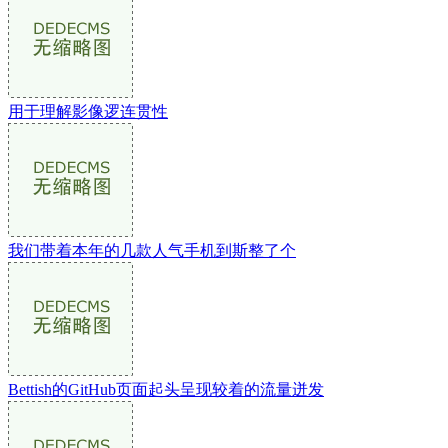
用于理解影像逻连贯性
我们带着本年的几款人气手机到斯整了个
Bettish的GitHub页面起头呈现较着的流量迸发