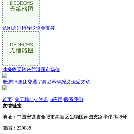
试图通过指导取资金支撑
涉嫌收受转账并泄露市场信
走进PA集团交通
了解公司情况及企业文化
首页
·
关于我们
·
ai资讯
·
ai应用
·
联系我们
·
友情链接
地址：中国安徽省合肥市高新区生物医药园支路华佗巷88号
邮编：230088