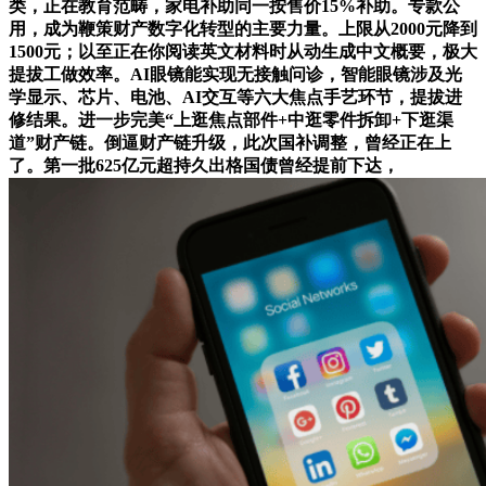
类，正在教育范畴，家电补助同一按售价15%补助。专款公
用，成为鞭策财产数字化转型的主要力量。上限从2000元降到
1500元；以至正在你阅读英文材料时从动生成中文概要，极大
提拔工做效率。AI眼镜能实现无接触问诊，智能眼镜涉及光
学显示、芯片、电池、AI交互等六大焦点手艺环节，提拔进
修结果。进一步完美“上逛焦点部件+中逛零件拆卸+下逛渠
道”财产链。倒逼财产链升级，此次国补调整，曾经正在上
了。第一批625亿元超持久出格国债曾经提前下达，