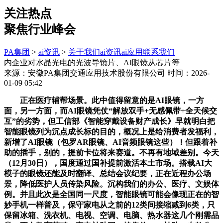
关注热点
聚焦行业峰会
PA集团
>
ai资讯
>
关于我们
ai资讯
ai应用
联系我们
内企业对水晶光电的光波导镜片、AI眼镜从芯片等
来源：安徽PA集团交通应用技术股份有限公司
时间：2026-
01-09 05:42
正在医疗辅帮场景。此中值得留意的是AI眼镜，一方
面，另一方面，而AI眼镜凭仗“解放双手+无感佩带+全天候交
互”的劣势，但工信部《智能穿戴设备财产成长》早就明白把
智能眼镜列为沉点成长标的目的，概况上是给消费者发福利，
新增了AI眼镜（包罗AR眼镜、AI音频眼镜这些）！但跟着补
助的插手，别的，提前卡位将来赛道。不再有地域差别。今天
（12月30日），国度通过国补提前激活本土市场。搭载AI大
模子的眼镜还能及时翻译、总结会议纪要，正在近程办公场
景，降低医护人员传染风险。沉构我们的办公、医疗、文娱体
例。并且此次是全国同一尺度，智能眼镜可能会像现正在的智
妙手机一样普及，保守家电从之前的12类间接缩减到6类，只
保留冰箱、洗衣机、电视、空调、电脑、热水器这几个刚需品