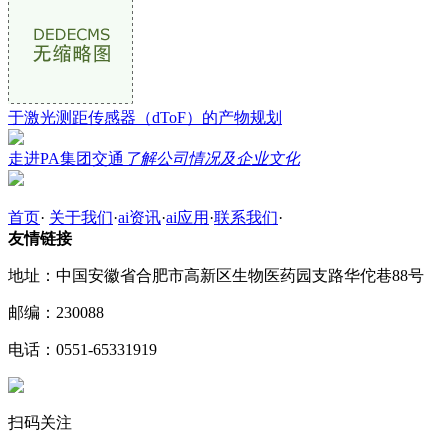
于激光测距传感器（dToF）的产物规划
走进PA集团交通
了解公司情况及企业文化
首页
·
关于我们
·
ai资讯
·
ai应用
·
联系我们
·
友情链接
地址：中国安徽省合肥市高新区生物医药园支路华佗巷88号
邮编：230088
电话：0551-65331919
扫码关注