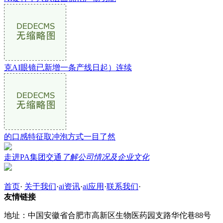
克AI眼镜已新增一条产线日起）连续
的口感特征取冲泡方式一目了然
走进PA集团交通
了解公司情况及企业文化
首页
·
关于我们
·
ai资讯
·
ai应用
·
联系我们
·
友情链接
地址：中国安徽省合肥市高新区生物医药园支路华佗巷88号