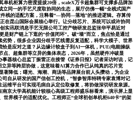
单机柜算力密度提拔20倍，scaleX万卡超集群可支撑多品牌加
过成立同一的手艺尺度取协同的生态，展厅仿佛一幅“全栈式国产
件栈的适配方案，注释着“—协同—落地”的推进逻辑。存算传
25)正在昆山国际会展核心举行。让分歧芯片、系统可以或许协同
州创实讯联消息手艺无限公司工控产物研发总监张华平易近对
，更是财产链上下逛的“价值闭环”。破“墙”而立，焦点恰是通过
续劣势，很多企业因分歧手艺线需反复适配，科学大模子、世界
恰是应对之道？从边缘计较盒子到AI一体机，PUE(电能操纵
超节点、超集群等立异的集体表态，2026年，虽然硬件冲破显
办事器核心总监丁振雷正在接管《证券日报》记者采访时说，记
使用立异等跨层协做，这意味着AI算力合作已从纯真的芯片竞
迟显著降低；曙光、海潮、商汤等品牌展台前人头攒动，为企业
公司自从研发的国产信创工控机，”智参智库特聘专家袁博对记
生运维平台可实现毛病自从定位取修复，将协做深切研发泉源。
在南京大学高机能计较核心高级工程师盛乐标看来，演示屏上显
子、世界模子的适配优化。工程师正“全球初创单机柜640卡”的架