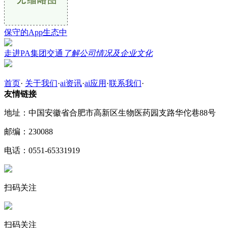
保守的App生态中
走进PA集团交通
了解公司情况及企业文化
首页
·
关于我们
·
ai资讯
·
ai应用
·
联系我们
·
友情链接
地址：中国安徽省合肥市高新区生物医药园支路华佗巷88号
邮编：230088
电话：0551-65331919
扫码关注
扫码关注