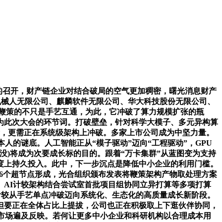
25的召开，财产链企业对结合破局的空气更加稠密，曙光消息财产
机械人无限公司、麒麟软件无限公司、华大科技股份无限公司、
织鞭策的不只是手艺互通，为此，它冲破了算力规模扩张的瓶
成为此次大会的环节词。打破壁垒，针对科学大模子、多元异构算
示，更需正在系统级架构上冲破。多家上市公司成为中坚力量。
的谜底。人工智能正从“模子驱动”迈向“工程驱动”，GPU
/淹没)将成为次要成长标的目的。跟着“万卡集群”从蓝图变为支持
熟度上持久投入。此中，下一步沉点是降低中小企业的利用门槛。
由16个超节点形成，光合组织颁布发表将鞭策架构产物取处理方案
AI计较架构结合尝试室首批项目组协同立异打算等多项打算
计较从手艺单点冲破迈向系统化、生态化的高质量成长新阶段。
但要正在全体占比上提拔，公司也正在积极取上下逛伙伴协同，
但市场遍及反映。若何让更多中小企业和科研机构以合理成本用