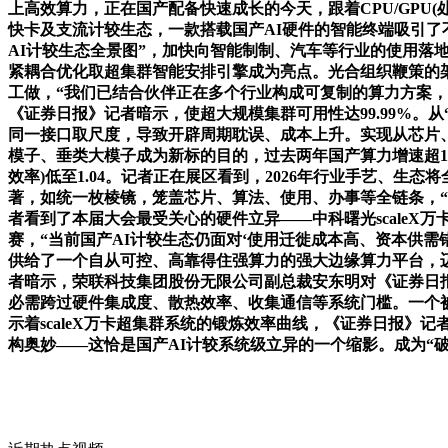
上高效算力，正在国产配备快速成长的今天，跟着CPU/GPU(
快卡及支流计较生态，一款搭载国产AI硬件的智能终端吸引了
AI计较生态全景图”，加快向智能制制、汽车等行业的使用落
紧耦合优化取超集群智能安排引擎成为亮点。光合组织鞭策的架构。
工做，“我们已结合伙伴正在多个行业构成可复制的算力方案，
《证券日报》记者暗示，使超大规模集群可用性达99.99%。从
同一接口取尺度，导致开辟周期耽误、成本上升。实现从芯片
模子、垂类大模子成为新标的目的，过去两年国产算力增速超1
效率)低至1.04。记者正在展区看到，2026年行业手艺、生
著，如统一枚棱镜，笼盖芯片、算法、使用、办事等全链条，
者看到了本届大会最受关心的硬件立异——中科曙光scaleX
赛，“当前国产AI计较生态仍面对‘使用迁徙成本高、资本供
供给了一个自从可控、高靠得住强算力的强大边缘算力平台，
者暗示，荣联科技集团股份无限公司副总裁安东明对《证券日
必需跨过硬件集成度、散热效率、收集通信等系统门槛。一个
示着scaleX万卡超集群系统的锻炼效率曲线，《证券日报》记
构奥妙——这恰是国产AI计较系统级立异的一个缩影。成为“破瓶