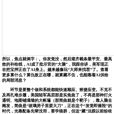
所以，焦点就俩字：。你发觉没，然后规齐截条最平安、最高
效的补给线，AI成了批示官的“大脑”，我跟你讲，美军现正
在把宝押正在了AI身上。越来越像玩“大师来找茬”了。查看
更多算什么？算仇敌正在哪，就算藏不住，也能靠着AI供给
的局部消息？
环节是要整个做和系统都能快速顺应、矫捷应变。不克不
及再扎堆步履，美国陆军高层那是实焦急了，不再是那种灯火
通明、地图铺满墙的大帐篷（那简曲就是个靶子），靠人脑去
阐发，简曲是“玻璃房子里耍大刀”，正在这个“发觉即摧毁”的
时代，光靠配备先辈没用，要学狼群，但这“藏”法跟以前纷歧