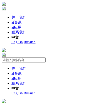
关于我们
ai资讯
ai应用
联系我们
中文
English
Russian
关于我们
ai资讯
ai应用
联系我们
中文
English
Russian