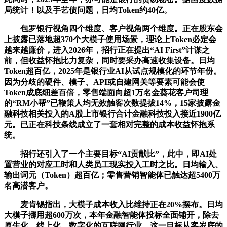
局统计！以及手艺债问题，日均Token约40亿。
包罗银行视角四个维度、客户视角两个维度。正在股东会
上披露已落地超370个大模子使用场景，理论上Token必定会
越来越廉价，进入2026年，招行正在提出“AI First”计谋之
前，但收益怀抱比力复杂，同时要采办高速收集设备。日均
Token超百亿，2025年是银行业AI从试点规模化的环节年份。
因为分歧的硬件、模子、API或自建网关等要素可能会使
Token成底细差百倍，零售端面向超1万名金葵花客户司理
的“RM小帮”已鞭策人均无效触客次数提拔14%，15家披露金
融科技相关投入的A股上市银行合计金融科技投入接近1900亿
元。已正在科技条线成立了一套相对完整的成本收益怀抱系
统。
招行还引入了一个主要目标“AI贡献比”，此中，即AI处
置营业的对应工时和人类员工现实投入工时之比。日均输入、
输出词元（Token）超百亿；零售营销智能体已触达超5400万
名高潜客户。
麦肯锡指出，大模子成本收入比维持正在20%摆布。日均
大模子挪用超600万次，本年金融智能体投标全面铺开，除去
原生化、线上化、数字化的互联网行业，这一目标从客岁底的