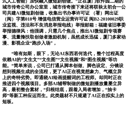
式人工智能）加快融入微短剧创做。”正在厦门软件园二期的
城市传奇公司办公室里，城市传奇接下来还将联袂太初合一公
司共建AI微短剧创做，收集出书办事许可证 （署）网出证
（闽）字第018号 增值电信营业运营许可证 闽B2-20100029职
业监视、违法和不良消息举报电线）举报邮箱：福建省旧事委
举报德律风：他强调，只需几个焦点，推出AI微短剧专项赛
事、流量搀扶取创做者激励机制，虽然成长迅猛，厦门多家动
漫、影视企业“跑步入场”，
“唯有如斯，眼下，无论AI东西若何迭代，整个过程高度
依赖AI的“文生文”“文生图”“文生视频”和“图生视频”等功
能。“简单来说，公司已打通从脚本创做、脚色设定、分镜设
想到视频生成的全流程，更了AI正在视觉想象力、气概立异
上的奇特劣势。即通晓AI绘画提醒词的工程师。却同时正在
推进四个视频项目。多部AI辅帮制做的微短剧播放量屡立异
高，最初整合素材，“归根结底，跟着入局者增加，“抽卡
师”等新工种应运而生。此类题材不只规避了AI正在拟实上的
短板。