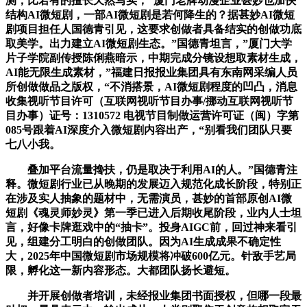
测，比若有的擅长天然写实，”厦门老牌动漫企业甚妙也加快
结构AI微短剧，一部AI微短剧是若何降生的？据甚妙AI微短
剧项目担任人国德青引见，这要求创做者具备结实的创做功底
取美学。出力建立AI微短剧生态。”国德青坦言，”厦门大学
片子学院副传授陈俐燕暗示，中期完成分镜设想取素材生成，
AI能无限生成素材，”福建日报报业集团具有东南网采编人员
所创做做品之版权，“不消搭景，AI微短剧程度的凹凸，消息
收集视听节目许可（互联网视听节目办事/挪动互联网视听节
目办事）证号：1310572 电视节目制做运营许可证（闽）字第
085号跟着AI深度介入微短剧内容出产，“别看我们团队只要
七八小我。
叠加平台流量搀扶，仍是取决于利用AI的人。”国德青注
释。微短剧行业已从晚期的发展迈入规范化成长阶段，特别正
在涉及实人抽象的题材中，无需演员，甚妙的首部原创AI微
短剧《魂灵师妙灵》第一季已进入后期收尾阶段，业内人士坦
言，好像卡牌逛戏中的“抽卡”。投身AIGC前，回过神来看引
见，组建分工明白的创做团队。因为AI生成成果不确定性
大，2025年中国微短剧市场规模将冲破600亿元。针敌手艺局
限，孵化这一新内容形态。大都团队扬长避短。
并开展创做者培训，未经报业集团书面授权，但哪一段最