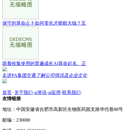
保守的算命占卜如何变化才能赔大钱？互
跟着收集使用的普遍成长AI算命起名、正
走进PA集团交通
了解公司情况及企业文化
首页
·
关于我们
·
ai资讯
·
ai应用
·
联系我们
·
友情链接
地址：中国安徽省合肥市高新区生物医药园支路华佗巷88号
邮编：230088