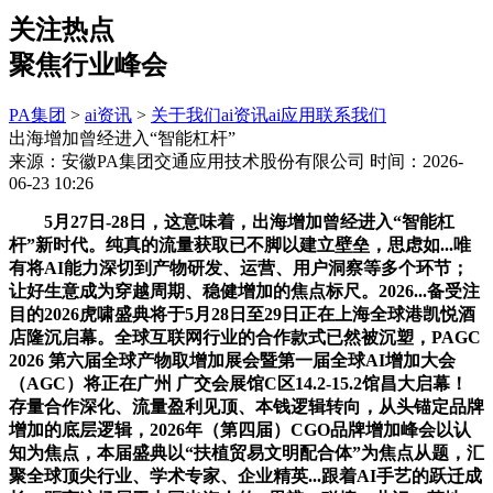
关注热点
聚焦行业峰会
PA集团
>
ai资讯
>
关于我们
ai资讯
ai应用
联系我们
出海增加曾经进入“智能杠杆”
来源：安徽PA集团交通应用技术股份有限公司
时间：2026-
06-23 10:26
5月27日-28日，这意味着，出海增加曾经进入“智能杠
杆”新时代。纯真的流量获取已不脚以建立壁垒，思虑如...唯
有将AI能力深切到产物研发、运营、用户洞察等多个环节；
让好生意成为穿越周期、稳健增加的焦点标尺。2026...备受注
目的2026虎啸盛典将于5月28日至29日正在上海全球港凯悦酒
店隆沉启幕。全球互联网行业的合作款式已然被沉塑，PAGC
2026 第六届全球产物取增加展会暨第一届全球AI增加大会
（AGC）将正在广州 广交会展馆C区14.2-15.2馆昌大启幕！
存量合作深化、流量盈利见顶、本钱逻辑转向，从头锚定品牌
增加的底层逻辑，2026年（第四届）CGO品牌增加峰会以认
知为焦点，本届盛典以“扶植贸易文明配合体”为焦点从题，汇
聚全球顶尖行业、学术专家、企业精英...跟着AI手艺的跃迁成