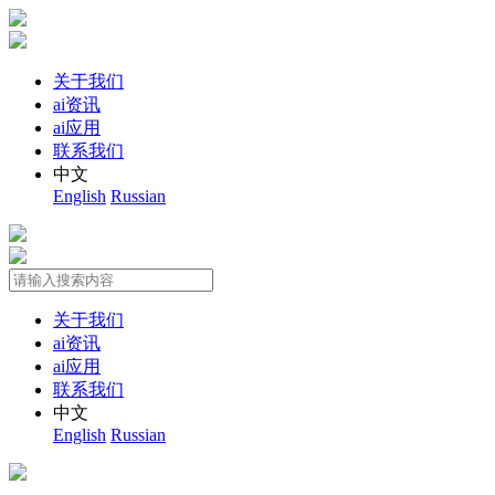
关于我们
ai资讯
ai应用
联系我们
中文
English
Russian
关于我们
ai资讯
ai应用
联系我们
中文
English
Russian