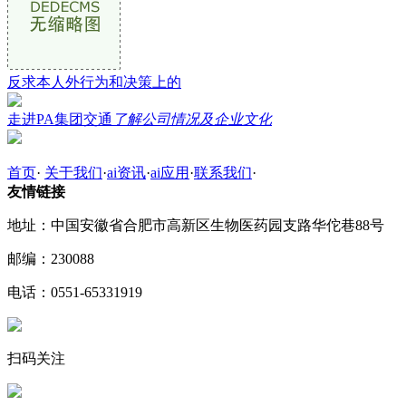
反求本人外行为和决策上的
走进PA集团交通
了解公司情况及企业文化
首页
·
关于我们
·
ai资讯
·
ai应用
·
联系我们
·
友情链接
地址：中国安徽省合肥市高新区生物医药园支路华佗巷88号
邮编：230088
电话：0551-65331919
扫码关注