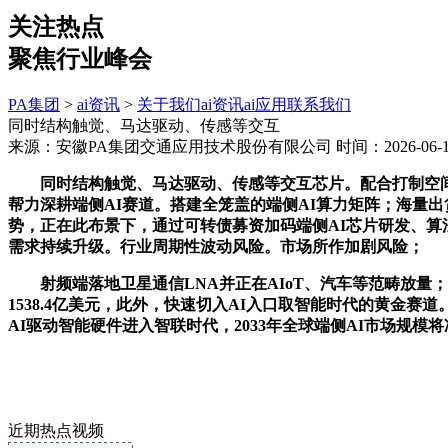
关注热点
聚焦行业峰会
PA集团
>
ai资讯
>
关于我们
ai资讯
ai应用
联系我们
同时结构触觉、马达驱动、传感等交互
来源：安徽PA集团交通应用技术股份有限公司
时间：2026-06-14
同时结构触觉、马达驱动、传感等交互芯片。配合打制空间
帮力深耕端侧AI赛道。搭建全笼盖的端侧AI算力矩阵；海量
势，正在此布景下，通过可转债募资加码端侧AI芯片研发、算
需求持续升级。行业周期性波动风险。市场所作加剧风险；
射频端落地卫星通信LNA并正在AIoT、汽车等范畴放量；公司
1538.4亿美元，此外，快速切入AI入口取智能时代的黄金赛
AI驱动智能硬件进入智联时代，2033年全球端侧AI市场规模将
近期热点视频