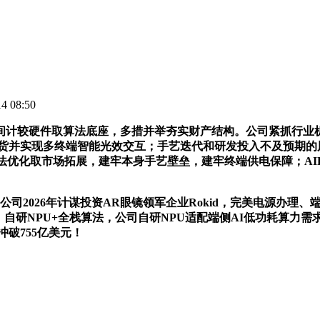
 08:50
计较硬件取算法底座，多措并举夯实财产结构。公司紧抓行业机
出货并实现多终端智能光效交互；手艺迭代和研发投入不及预期的
法优化取市场拓展，建牢本身手艺壁垒，建牢终端供电保障；AI
2026年计谋投资AR眼镜领军企业Rokid，完美电源办理、端
道。自研NPU+全栈算法，公司自研NPU适配端侧AI低功耗算
冲破755亿美元！