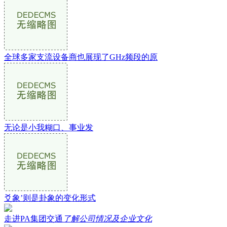
全球多家支流设备商也展现了GHz频段的原
无论是小我糊口、事业发
爻象’则是卦象的变化形式
走进PA集团交通
了解公司情况及企业文化