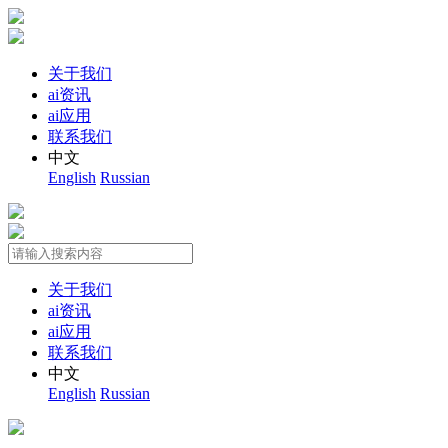
关于我们
ai资讯
ai应用
联系我们
中文
English
Russian
关于我们
ai资讯
ai应用
联系我们
中文
English
Russian