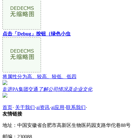
点击「Debug」按钮（绿色小虫
将属性分为高、较高、较低、低四
走进PA集团交通
了解公司情况及企业文化
首页
·
关于我们
·
ai资讯
·
ai应用
·
联系我们
·
友情链接
地址：中国安徽省合肥市高新区生物医药园支路华佗巷88号
邮编：230088