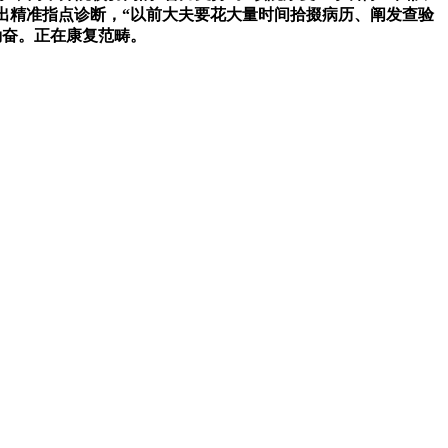
出精准指点诊断，“以前大夫要花大量时间拾掇病历、阐发查验
勤奋。正在康复范畴。