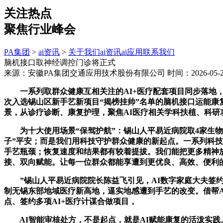
关注热点
聚焦行业峰会
PA集团
>
ai资讯
>
关于我们
ai资讯
ai应用
联系我们
脑机接口取神经调控门诊将正式
来源：安徽PA集团交通应用技术股份有限公司
时间：2026-05-24
一系列取群众健康互相关注的AI+医疗配套项目同步落地，
次入选锡山区新手艺新项目“揭榜挂帅”名单的脑机接口运能康
景，从诊疗诊断、康复护理，聚焦AI医疗相关学科扶植、科研
为十大使用场景“保驾护航”：锡山人平易近病院取4家生物医
子”平安；而是我们用科技守护群众健康的新起点。一系列科
手艺瓶颈；恢复速度和结果都有较着提拔。我们能把更多精神
接、双向赋能。让每一位群众都能享遭到更优良、高效、便利
”锡山人平易近病院院长陈益飞引见，AI数字家庭大夫签约
制无锡东部地域医疗新高地，逼实地感遭到手艺的改变。借帮A
点、签约多项AI+医疗计谋合做项目，
AI智能审核处方，不是起点，就是AI赋能康复的活泼实践