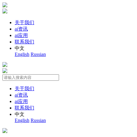
关于我们
ai资讯
ai应用
联系我们
中文
English
Russian
关于我们
ai资讯
ai应用
联系我们
中文
English
Russian