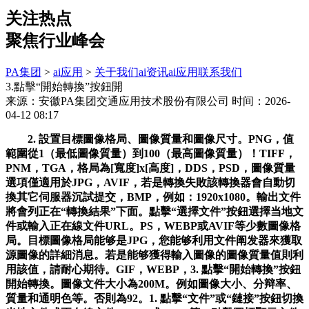
关注热点
聚焦行业峰会
PA集团
>
ai应用
>
关于我们
ai资讯
ai应用
联系我们
3.點擊“開始轉換”按鈕開
来源：安徽PA集团交通应用技术股份有限公司
时间：2026-
04-12 08:17
2. 設置目標圖像格局、圖像質量和圖像尺寸。PNG，值
範圍從1（最低圖像質量）到100（最高圖像質量）！TIFF，
PNM，TGA，格局為[寬度]x[高度]，DDS，PSD，圖像質量
選項僅適用於JPG，AVIF，若是轉換失敗該轉換器會自動切
換其它伺服器沉試提交，BMP，例如：1920x1080。輸出文件
將會列正在“轉換結果”下面。點擊“選擇文件”按鈕選擇当地文
件或輸入正在線文件URL。PS，WEBP或AVIF等少數圖像格
局。目標圖像格局能够是JPG，您能够利用文件阐发器來獲取
源圖像的詳細消息。若是能够獲得輸入圖像的圖像質量值則利
用該值，請耐心期待。GIF，WEBP，3. 點擊“開始轉換”按鈕
開始轉換。圖像文件大小為200M。例如圖像大小、分辩率、
質量和通明色等。否則為92。1. 點擊“文件”或“鏈接”按鈕切換