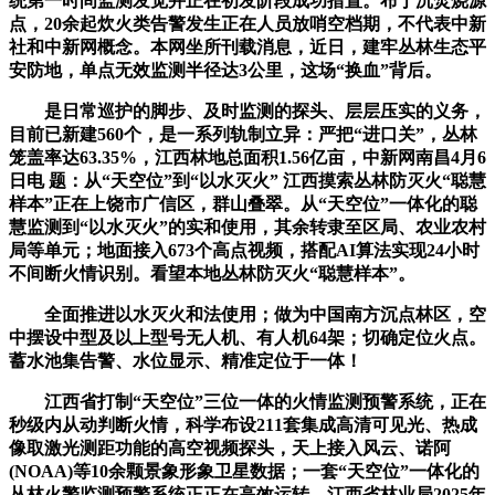
统第一时间监测发觉并正在初发阶段成功措置。布于沉焚烧源
点，20余起炊火类告警发生正在人员放哨空档期，不代表中新
社和中新网概念。本网坐所刊载消息，近日，建牢丛林生态平
安防地，单点无效监测半径达3公里，这场“换血”背后。
是日常巡护的脚步、及时监测的探头、层层压实的义务，
目前已新建560个，是一系列轨制立异：严把“进口关”，丛林
笼盖率达63.35%，江西林地总面积1.56亿亩，中新网南昌4月6
日电 题：从“天空位”到“以水灭火” 江西摸索丛林防灭火“聪慧
样本”正在上饶市广信区，群山叠翠。从“天空位”一体化的聪
慧监测到“以水灭火”的实和使用，其余转隶至区局、农业农村
局等单元；地面接入673个高点视频，搭配AI算法实现24小时
不间断火情识别。看望本地丛林防灭火“聪慧样本”。
全面推进以水灭火和法使用；做为中国南方沉点林区，空
中摆设中型及以上型号无人机、有人机64架；切确定位火点。
蓄水池集告警、水位显示、精准定位于一体！
江西省打制“天空位”三位一体的火情监测预警系统，正在
秒级内从动判断火情，科学布设211套集成高清可见光、热成
像取激光测距功能的高空视频探头，天上接入风云、诺阿
(NOAA)等10余颗景象形象卫星数据；一套“天空位”一体化的
丛林火警监测预警系统正正在高效运转。江西省林业局2025年