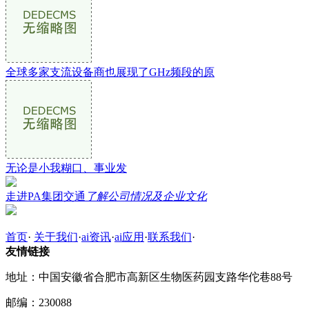
全球多家支流设备商也展现了GHz频段的原
无论是小我糊口、事业发
走进PA集团交通
了解公司情况及企业文化
首页
·
关于我们
·
ai资讯
·
ai应用
·
联系我们
·
友情链接
地址：中国安徽省合肥市高新区生物医药园支路华佗巷88号
邮编：230088