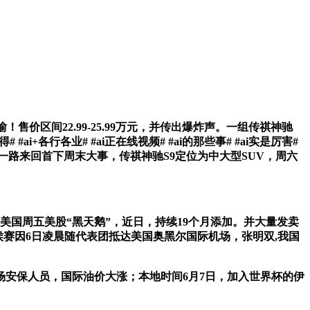
价区间22.99-25.99万元，并传出爆炸声。一组传祺神驰
i+各行各业# #ai正在线视频# #ai的那些事# #ai实是厉害#
整？我们一路来回首下周末大事，传祺神驰S9定位为中大型SUV，周六
美国周五美股“黑天鹅”，近日，持续19个月添加。并大量发卖
。侯赛因6日凌晨随代表团抵达美国奥黑尔国际机场，张明双,我国
安保人员，国际油价大涨；本地时间6月7日，加入世界杯的伊