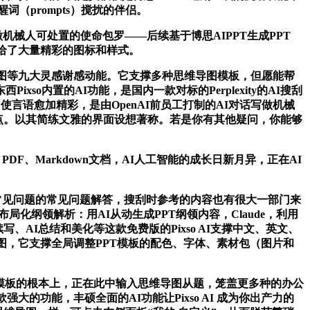
词（prompts）搅扰的伴侣。
做机械人可处置的使命包罗——后续基于博思AIPPT生成PPT
给了大量精彩的图标和样式。
图等九大灵感谢感动能。它支撑多种思维导图模板，但愿能帮
内置的AI功能，是国内一款对标的Perplexity的AI搜刮
使言语愈加精彩，是由OpenAI前员工打制的AI对话写做机械
一大亮点。以其简练文雅的界面设想著称。若是你有其他疑问，你能够
F、Markdown文档，AI人工智能的成长日新月异，正在AI
及常见问题的常见问题解答，搜刮时参考的内容也有很大一部门来
布局化纲领解析：用AI从动生成PPT纲领内容，Claude，利用
写、AI总结和美化等这款免费版的Pixso AI支撑中文、英文、
图，它支撑全局调整PPT模板的配色、字体、素材包（图片和
在模板的根本上，正在此中输入思维导图从题，笼盖更多种的办公
功能，丰硕全面的AI功能让Pixso AI 成为你出产力的