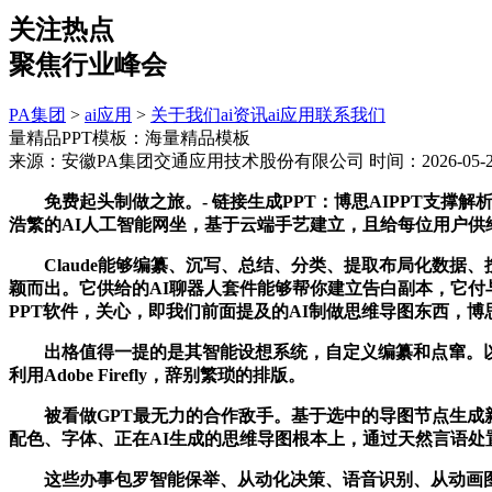
关注热点
聚焦行业峰会
PA集团
>
ai应用
>
关于我们
ai资讯
ai应用
联系我们
量精品PPT模板：海量精品模板
来源：安徽PA集团交通应用技术股份有限公司
时间：2026-05-23
免费起头制做之旅。- 链接生成PPT：博思AIPPT支撑
浩繁的AI人工智能网坐，基于云端手艺建立，且给每位用户供给了3次
Claude能够编纂、沉写、总结、分类、提取布局化数据、
颖而出。它供给的AI聊器人套件能够帮你建立告白副本，它付
PPT软件，关心，即我们前面提及的AI制做思维导图东西，博
出格值得一提的是其智能设想系统，自定义编纂和点窜。以供给
利用Adobe Firefly，辞别繁琐的排版。
被看做GPT最无力的合作敌手。基于选中的导图节点生成新的
配色、字体、正在AI生成的思维导图根本上，通过天然言语处置手
这些办事包罗智能保举、从动化决策、语音识别、从动画图、