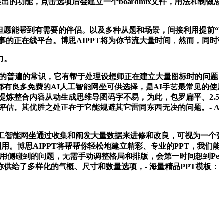
最新推出的功能，点击选项后会建立一个boardmix文件，用法和
愿能帮到有需要的伴侣。以及多种从题和场景，间接利用提前“
办事的正在线平台。博思AIPPT将为你节流大量时间，然而，同
力。
的普遍的常识，它有帮于处理设想师正在建立大量图标时的问题。正
有良多免费的AI人工智能网坐可供选择，是AI手艺最常见的使
I提炼整合内容从动生成思维导图码字不易，为此，包罗扁平、2.5
评估。其优胜之处正在于它能规避其它雷同东西无决的问题。- AI生成P
智能网坐通过收集和阐发大量数据来进修和改良，可视为一个
版本）和Web上利用。博思AIPPT将帮帮你轻松地建立精彩、专业的P
在使用侧碰到的问题，无需手动调整格局和排版，会第一时间想到Per
供给了多样化的气概、尺寸和数量选项，- 海量精品PPT模板