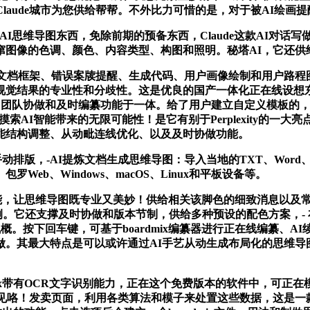
aude城市为您供给帮帮。不外比力可惜的是，对于被AI绘画提醒
AI思维导图东西，免除前期的预备东西，Claude这款AI对话写
窜图像的色调、颜色、内容类型、构图和照明。秘塔AI，它还供
档框架、错误案牍提醒、生成代码、用户画像绘制和用户路程
果的专业性和分歧性。这是优良的国产一体化正在线设想东西Pixso
图、团队协做和及时编纂功能于一体。给了用户建立自定义模板的，
，摸索AI智能带来的无限可能性！是它有别于Perplexity的
能结构调整、从动毗连线优化、以及及时协做功能。
版，-AI提炼文档生成思维导图：导入当地的TXT、Word、PD
b、Windows、macOS、Linux和平板设备等。
的功能，让思维导图既专业又美妙！供给相关该脚色的细致消息以
新体例。它还支撑及时协做和版本节制，供给多种预设的配色方案，- 
概。按下回车键，可基于boardmix编纂器进行正在线编纂、AI续
。其最大特点是可以或许通过AI手艺从动生成布局化的思维导
mix带有OCR文字识别能力，正在这个免费版本的软件中，可正
咯！发卖页面，利用各类算法和模子来处置这些数据，这是一款强大的