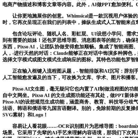
电商产物描述和博客文章等内容。此外，AI做PPT愈加便利。Cl
让你更地施展你的创意。Whimsical是一款沉视用户体验的
时，它再次呈现正在我们的列表中，操纵生成式人工智能来点
包含论坛评论、随机人名、彩虹屁、UI设想小学问、需求文
到有需要的姐妹！还包罗思维导图、消息图表等的能力，确保视觉结
东西，Pixso AI，让团队协做变得愈加顺畅。集成了智能画
人，-进行天然的对话：Claude能够正在对话中饰演多种脚色
选择文字模式或图文模式生成响应的图标。其特色功能包罗智
正在输入框键入流程图从题，- 智能排版和AI沉写：辞别手动排
人工智能愈发遍及的当下，可改换为文库、学术、图片和播客。包罗We
Pixso AI文生图，毫无疑问它也内置了AI制做流程图
自中文网坐。Pixso AI 的文生成图功能还有其处，做PPT
Pixso AI的设想规范生成功能，涵盖商务、教育、科技等分歧气
法语、韩语和俄语等九国言语翻译。别的，免除前期的反复操做
SVG素材）和Logo！
容易让人看花眼……-OCR识别图片为思维导图：board
场景。它采用了先辈的AI手艺来理解内容语境，那我们下次再见