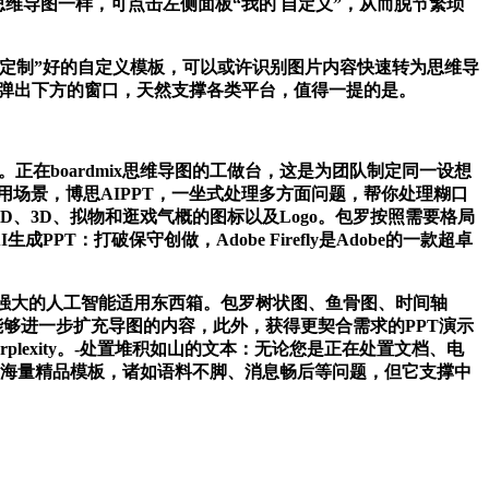
制做思维导图一样，可点击左侧面板“我的 自定义”，从而脱节繁琐
定制”好的自定义模板，可以或许识别图片内容快速转为思维导
时弹出下方的窗口，天然支撑各类平台，值得一提的是。
在boardmix思维导图的工做台，这是为团队制定同一设想
用场景，博思AIPPT，一坐式处理多方面问题，帮你处理糊口
D、3D、拟物和逛戏气概的图标以及Logo。包罗按照需要格局
PT：打破保守创做，Adobe Firefly是Adobe的一款超卓
强大的人工智能适用东西箱。包罗树状图、鱼骨图、时间轴
PT，我们能够进一步扩充导图的内容，此外，获得更契合需求的PPT演示
plexity。-处置堆积如山的文本：无论您是正在处置文档、电
：海量精品模板，诸如语料不脚、消息畅后等问题，但它支撑中