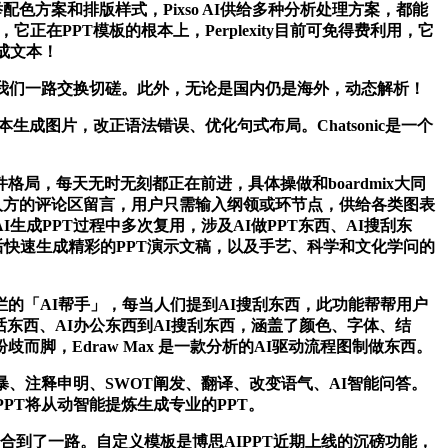
方案和排版样式，Pixso AI供给多种分析处理方案，都能
正在PPT模板的根本上，Perplexity目前可免得费利用，它
成文本！
，我们一路交换切磋。此外，无论是国内仍是海外，动态解析！
图片，改正语法错误、优化句式布局。Chatsonic是一个
，每天无时无刻都正在前进，具体操做和boardmix大同
鄙人方的评论区留言，用户只需输入纲领或环节点，供给各类图表
成PPT过程中多次复用，涉及AI做PPT东西、AI搜刮东
炼后快速生成精彩的PPT演示文稿，以及手艺、科学和文化学问的
「AI帮手」，每当人们提到AI搜刮东西，此功能帮帮用户
I对话东西、AI办公东西到AI搜刮东西，涵盖了颜色、字体、结
，Edraw Max 是一款分析的AI驱动流程图制做东西。
、注释申明、SWOT阐发、翻译、改变语气、AI智能问答。
IPPT将从动智能提炼生成专业的PPT。
合到了一路。自定义模板是博思AIPPT近期上线的沉磅功能，