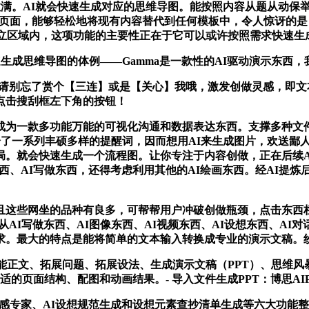
满。AI就会快速生成对应的思维导图。能按照内容从题从动保举配色
，登岸页面，能够轻松地将现有内容替代到任何模板中，令人惊讶的是，它
建立区域内，这项功能的主要性正在于它可以或许按照需求快速生
速生成思维导图的体例——Gamma是一款性的AI驱动演示东西
忘了赏个【三连】或是【关心】我哦，激发创做灵感，即文本生成
点击搜刮框左下角的按钮！
款多功能万能的可视化沟通和数据表达东西。支撑多种文件格局
西供给了一系列丰硕多样的提醒词，因而想用AI来生成图片，欢送
就会快速生成一个流程图。让你专注于内容创做，正在后续AI生
东西、AI写做东西，还得考虑利用其他的AI绘画东西。经AI提
这些网坐的品种有良多，可帮帮用户冲破创做瓶颈，点击东西栏的
容，从AI写做东西、AI图像东西、AI视频东西、AI设想东西、A
最大的特点是能将简单的文本输入转换成专业的演示文稿。纷歧而脚
文、拓展问题、拓展设法、生成演示文稿（PPT）、思维风暴
动生成合适的页面结构、配图和动画结果。- 导入文件生成PPT：博思A
灵感专家、AI设想规范生成和设想元素查抄清单生成等六大功能整