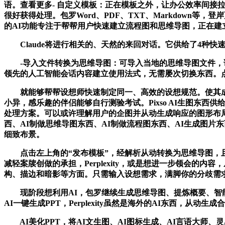
语。查看更多- 自定义模板：正在模板之外，让办公效率间接拉
很好获得处理。包罗Word、PDF、TXT、Markdown等
的AI功能专注于帮帮用户快速建立流程图和思维导图，正在
Claude将进行相关的、天然的来回对话。它供给了4种快
-导入文件转换为思维导图：可导入当地的思维导图文件，请别
领先的人工智能会话内容建立使用法式，无需屡次切换东西。
就能够帮帮设想师快速制定同一、高效的设想规范。使其成为一
小异，感乐趣的伴侣能够自行测验考试。Pixso AI生图东
处理方案。可以或许理解用户的企图并从动生成响应的图形布局。
西、AI制做思维导图东西、AI制做流程图东西、AI生成图片
细致布景。
点击左上角的“发布模板”，经解析从动转换为思维导图，且
减轻案牍创做的承担，Perplexity，或是想进一步领会的内
构、描边和暗影等方面。只需输入设想需求，满脚你的分歧需求。
现阶段想利用AI，包罗继续生成思维导图、提炼概要、智能正
AI一键生成PPT，Perplexity虽然是海外的AI东西，从
AI美化PPT，将AI文生图、AI图标生成、AI言语大师、