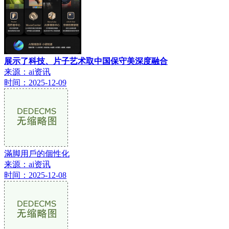
展示了科技、片子艺术取中国保守美深度融合
来源：ai资讯
时间：2025-12-09
滿脚用戶的個性化
来源：ai资讯
时间：2025-12-08