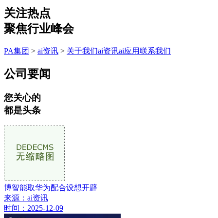
关注热点
聚焦行业峰会
PA集团
>
ai资讯
>
关于我们
ai资讯
ai应用
联系我们
公司要闻
您关心的
都是头条
博智能取华为配合设想开辟
来源：ai资讯
时间：2025-12-09