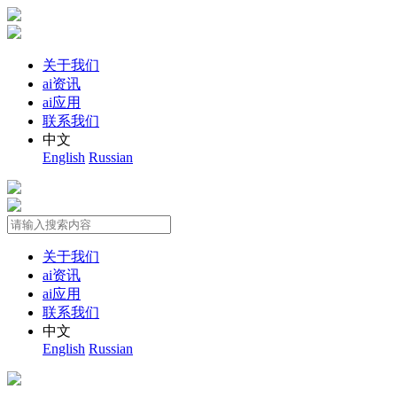
关于我们
ai资讯
ai应用
联系我们
中文
English
Russian
关于我们
ai资讯
ai应用
联系我们
中文
English
Russian