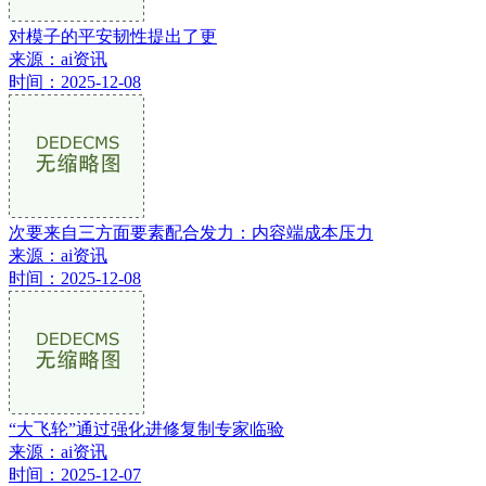
对模子的平安韧性提出了更
来源：ai资讯
时间：2025-12-08
次要来自三方面要素配合发力：内容端成本压力
来源：ai资讯
时间：2025-12-08
“大飞轮”通过强化进修复制专家临验
来源：ai资讯
时间：2025-12-07