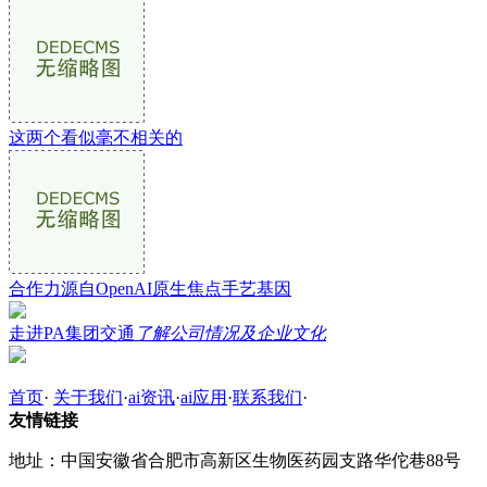
这两个看似毫不相关的
合作力源自OpenAI原生焦点手艺基因
走进PA集团交通
了解公司情况及企业文化
首页
·
关于我们
·
ai资讯
·
ai应用
·
联系我们
·
友情链接
地址：中国安徽省合肥市高新区生物医药园支路华佗巷88号