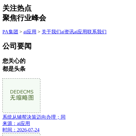
关注热点
聚焦行业峰会
PA集团
>
ai应用
>
关于我们
ai资讯
ai应用
联系我们
公司要闻
您关心的
都是头条
系统从辅帮决策迈向办理；同
来源：ai应用
时间：2026-07-24