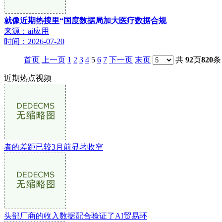
就像近期热搜里“国度数据局加大医疗数据合规
来源：ai应用
时间：2026-07-20
首页
上一页
1
2
3
4
5
6
7
下一页
末页
共
92
页
820
条
近期热点视频
者的差距已较3月前显著收窄
头部厂商的收入数据配合验证了AI贸易环