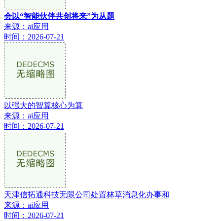
会以“智能伙伴共创将来”为从题
来源：ai应用
时间：2026-07-21
以强大的智算核心为算
来源：ai应用
时间：2026-07-21
天津信拓通科技无限公司处置林草消息化办事和
来源：ai应用
时间：2026-07-21