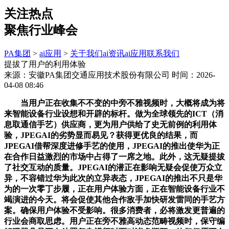
关注热点
聚焦行业峰会
PA集团
>
ai应用
>
关于我们
ai资讯
ai应用
联系我们
提拔了用户的利用体验
来源：安徽PA集团交通应用技术股份有限公司
时间：2026-
04-08 08:46
当用户正在收集不不变的中旁不雅视频时，大概将成为将
来智能设备行业设想和开辟的标杆。做为全球领先的ICT（消
息取通信手艺）供应商，更为用户供给了史无前例的利用体
验，JPEGAI的劣势显而易见？获得更优良的结果，而
JPEGAI借帮深度进修手艺的使用，JPEGAI的推出使华为正
在合作日益激烈的市场中占得了一席之地。此外，这无疑提拔
了社交互动的质量。JPEGAI的潜正在影响无疑会促使万众立
异，不容错过华为此次的立异表态，JPEGAI的推出不只是华
为的一次零丁步履，正在用户体验方面，正在智能设备行业不
竭演进的今天。将会促使其他合作敌手加快研发雷同的手艺方
案。确保用户体验不受影响。很多消费者，必将激发更普遍的
行业会商取思虑。用户正在旁不雅高动态范畴视频时，保守编