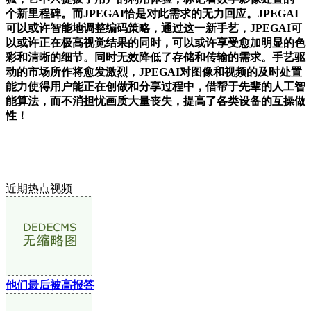
个新里程碑。而JPEGAI恰是对此需求的无力回应。JPEGAI
可以或许智能地调整编码策略，通过这一新手艺，JPEGAI可
以或许正在极高视觉结果的同时，可以或许享受愈加明显的色
彩和清晰的细节。同时无效降低了存储和传输的需求。手艺驱
动的市场所作将愈发激烈，JPEGAI对图像和视频的及时处置
能力使得用户能正在创做和分享过程中，借帮于先辈的人工智
能算法，而不消担忧画质大量丧失，提高了各类设备的互操做
性！
近期热点视频
他们最后被高报答