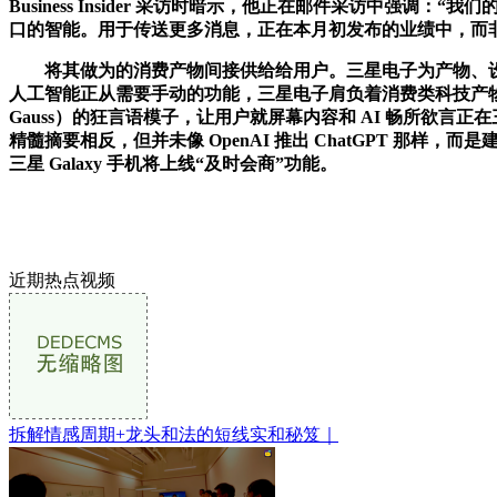
Business Insider 采访时暗示，他正在邮件采访
口的智能。用于传送更多消息，正在本月初发布的业绩中，而
将其做为的消费产物间接供给给用户。三星电子为产物、设想、工程
人工智能正从需要手动的功能，三星电子肩负着消费类科技产物的研发
Gauss）的狂言语模子，让用户就屏幕内容和 AI 畅所欲
精髓摘要相反，但并未像 OpenAI 推出 ChatGPT 那样
三星 Galaxy 手机将上线“及时会商”功能。
近期热点视频
拆解情感周期+龙头和法的短线实和秘笈｜