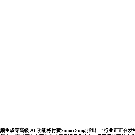
高级 AI 功能将付费Simon Sung 指出：“行业正正在发生改