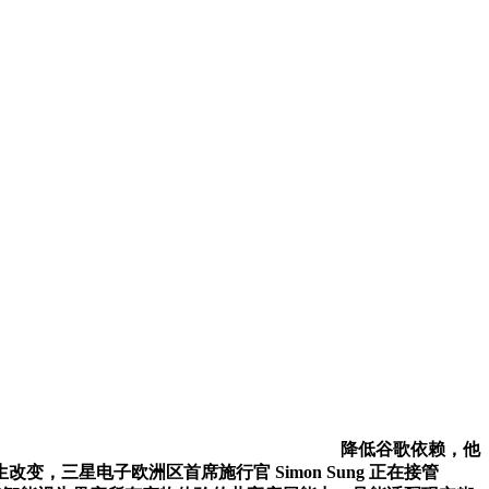
降低谷歌依赖，他
变，三星电子欧洲区首席施行官 Simon Sung 正在接管