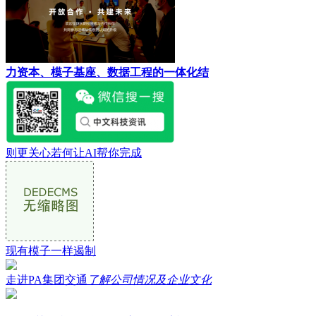
力资本、模子基座、数据工程的一体化结
则更关心若何让AI帮你完成
现有模子一样遏制
走进PA集团交通
了解公司情况及企业文化