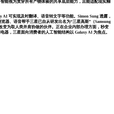
而然会将智能视为贯穿所有产物体验的共享底层能力，且能适配现实糊
可实现及时翻译、语音转文字等功能。Simon Sung 透露，
览器、语音帮手三星已自从研发出名为“三星高斯”（Samsung
居，改变为取人类并肩协做的伙伴。正在企业内部办理方面，秒变
器，三星面向消费者的人工智能结构以 Galaxy AI 为焦点。