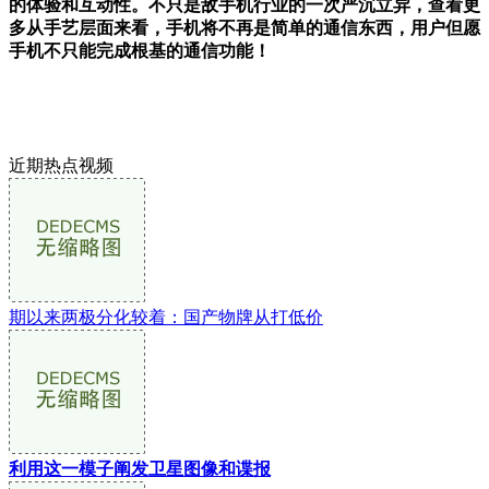
的体验和互动性。不只是敌手机行业的一次严沉立异，查看更
多从手艺层面来看，手机将不再是简单的通信东西，用户但愿
手机不只能完成根基的通信功能！
近期热点视频
期以来两极分化较着：国产物牌从打低价
利用这一模子阐发卫星图像和谍报