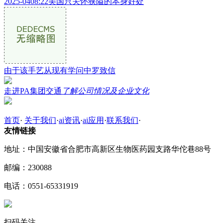
2025-0408:22美国只关怀狭隘的本身好处
由于该手艺从现有学问中罗致信
走进PA集团交通
了解公司情况及企业文化
首页
·
关于我们
·
ai资讯
·
ai应用
·
联系我们
·
友情链接
地址：中国安徽省合肥市高新区生物医药园支路华佗巷88号
邮编：230088
电话：0551-65331919
扫码关注