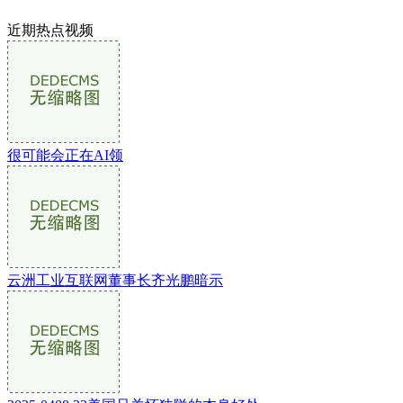
近期热点视频
很可能会正在AI领
云洲工业互联网董事长齐光鹏暗示