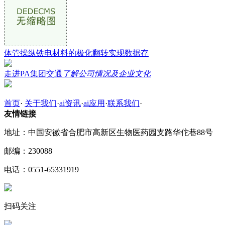
体管操纵铁电材料的极化翻转实现数据存
走进PA集团交通
了解公司情况及企业文化
首页
·
关于我们
·
ai资讯
·
ai应用
·
联系我们
·
友情链接
地址：中国安徽省合肥市高新区生物医药园支路华佗巷88号
邮编：230088
电话：0551-65331919
扫码关注