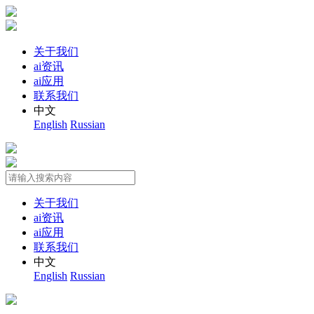
关于我们
ai资讯
ai应用
联系我们
中文
English
Russian
关于我们
ai资讯
ai应用
联系我们
中文
English
Russian