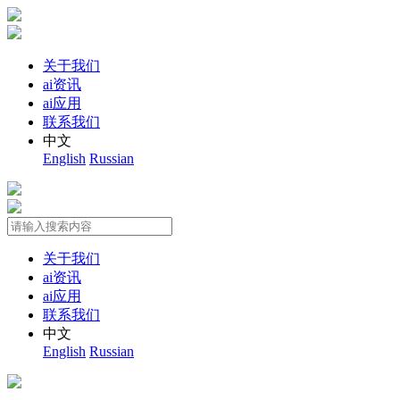
关于我们
ai资讯
ai应用
联系我们
中文
English
Russian
关于我们
ai资讯
ai应用
联系我们
中文
English
Russian