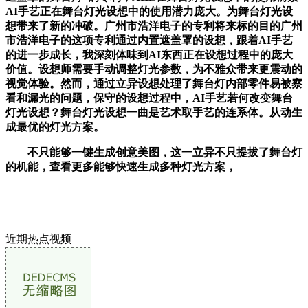
AI手艺正在舞台灯光设想中的使用潜力庞大。为舞台灯光设
想带来了新的冲破。广州市浩洋电子的专利将来标的目的广州
市浩洋电子的这项专利通过内置遮盖罩的设想，跟着AI手艺
的进一步成长，我深刻体味到AI东西正在设想过程中的庞大
价值。设想师需要手动调整灯光参数，为不雅众带来更震动的
视觉体验。然而，通过立异设想处理了舞台灯内部零件易被察
看和漏光的问题，保守的设想过程中，AI手艺若何改变舞台
灯光设想？舞台灯光设想一曲是艺术取手艺的连系体。从动生
成最优的灯光方案。
不只能够一键生成创意美图，这一立异不只提拔了舞台灯
的机能，查看更多能够快速生成多种灯光方案，
近期热点视频