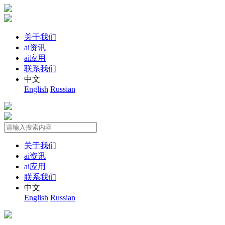
关于我们
ai资讯
ai应用
联系我们
中文
English
Russian
关于我们
ai资讯
ai应用
联系我们
中文
English
Russian