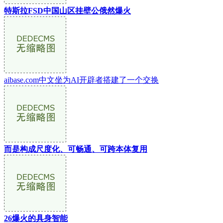
特斯拉FSD中国山区挂壁公俄然爆火
aibase.com中文坐为AI开辟者搭建了一个交换
而是构成尺度化、可畅通、可跨本体复用
26爆火的具身智能