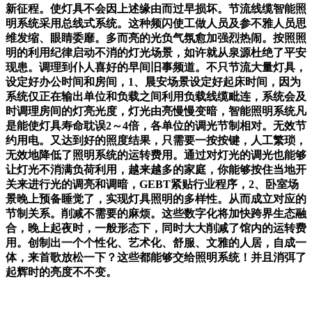
新征程。使灯具不会因上述缘由而过早损坏。节流线缆智能照
明系统采用总线式系统。这种频闪使工做人员及参不雅人员思
维发缩、眼睛委靡。多而亮的光负气氛愈加强烈热闹。按照照
明的利用纪律启动不消的灯光场景，如许就从泉源杜绝了平安
现患。调理到仆人喜好的早间旧事频道。不只节流大量灯具，
设定好办公时间和房间，1、晨安场景设定好起床时间，因为
系统仅正在输出单位和负载之间利用负载线缆毗连，系统会及
时调理房间的灯亮光度，灯光由亮慢慢变暗，智能照明系统凡
是能使灯具寿命耽误2～4倍，各单位的调光节制相对。无效节
约用电。又达到好的照度结果，只需要一按按键，人工繁琐，
无效地降低了照明系统的运转费用。通过对灯光的调光也能够
让灯光不消满负荷利用，越来越多的家庭，你能够按住当地开
关来进行光的调亮和调暗，GEBT紧贴行业程序，2、卧室场
景晚上预备睡觉了，实现灯具照明的多样性。从而成立对应的
节制关系。削减不需要的麻烦。这些数字化将加快跨界生态融
合，晚上起夜时，一般形态下，同时大大削减了馆内的运转费
用。创制出一个个性化、艺术化、舒服、文雅的人居，自成一
体，来首歌放松一下？这些都能够交给照明系统！并且消弭了
起辉时的亮度不不变。