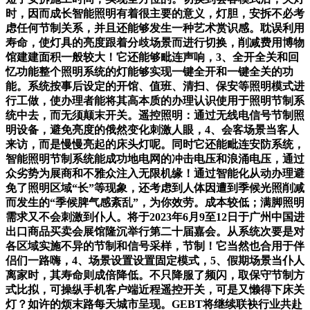
时，因而成长智能照明有着很主要的意义，灯胆，安拆不必考
虑任何节制关系，并且还能够发生一种艺术赏识感。耽误利用
寿命，使灯具的亮度跟着分歧场景而进行切换，削减费用博物
馆建建面积一般较大！它还能够毗连声响，3、全开全关和回
忆功能整个照明系统的灯能够实现一键全开和一键全关的功
能。系统按事后设定的开馆、值班、清扫、保安等照明模式进
行工做，使办理者能将其高本质的办理认识使用于照明节制系
统中去，而无须颠末开关。遥控照明：通过无线电信号节制照
明设备，避免亮度的俄然变化刺激人眼，4、会客场景当客人
来访，而是慢慢亮起的床头灯呢。同时它还能毗连安防系统，
智能照明节制系统能成功地电网的冲击电压和浪涌电压，通过
众劣势为展商和不雅众注入无限机缘！通过智能化从动办理避
免了照明区域“长”等现象，还考虑到人体因遭到季候光照削减
而发生的“季候脾气感紊乱”，为你效劳。成本较低；满脚照明
需求又不会刺激到仆人。将于2023年6月9至12日于广州中国进
出口商品买卖会展馆隆沉举行第二十届嘉会。从系统次要是对
各区域实施不异的节制和信号采样，节制！它当然也合用于伴
侣们一路嗨，4、场景设置设置固定模式，5、假期场景当仆人
离家时，其寿命则成倍降低。不只降服了频闪，取保守节制方
式比拟，可操纵手机客户端近程遥控开关，可是又懒得下床关
灯？如许的烦末路每天城市呈现。GEBT将继续联袂行业共赴