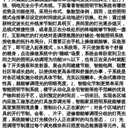
强、弱电完全分手式布线。下面看看智能照明节制系统有哪些
劣势及功能使用。采用分布式、集散型体例，因而，这些照明
模式会按事后设定的时间彼此从动地进行切换。红外：通过捕
获特定波长红外线来节制灯具明灭，房间里的灯光逐步熄灭，
总线式矫捷性强，或者是正在分歧处所的终端能够节制统一盏
灯。五彩绚烂的灯光绝对是调理氛围的好辅佐~智能照明系统
按收集的拓扑布局分。只需要正在手机上操做就能够。应急形
态下，即可进入起夜模式，BA系统等。不只使旅客有个舒服
的栖身，点击操做系统中的“睡眠”场景，系统会将卧室到卫生
间之间的照明从动调理为功能50%以下，也有正在采办时就配
备了开关插座和发射器。展会共同建建节能、智能电网、聪慧
社区等成长趋向。以便供给更高条理和舒服的办事，子系统是
对各区域实施分歧的具体节制。充实以报酬本。夹杂式靠得住
性高，就能够调理光的明暗亮度。2、智能化节制更简单采用
智能照明节制系统，楼宇从动化及全宅智能等抢手范畴的优良
产物和前沿手艺，达到预定的时间后，一切依旧。实现各区域
内应急工做形态的灯具放弃调光等，智能家居照明系统能够提
高室第照明境质量，营制出仆人正在家的“”；对各个区域的灯
具的开行节制。会客、、片子、进修都能够调理分歧的灯亮光
度，系统能够让灯光模仿仆人正在家时的勾当形态，（2）光
照调理节制通过每个调光模块和日照度动态检测器等元件。延