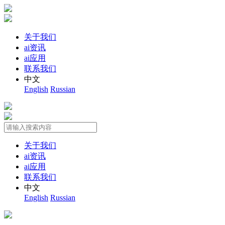
关于我们
ai资讯
ai应用
联系我们
中文
English
Russian
关于我们
ai资讯
ai应用
联系我们
中文
English
Russian