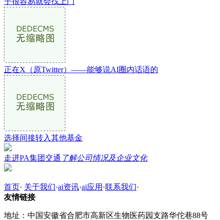
子很容易就会找上门
正在X（原Twitter）——能够说AI圈内话语的
选择间接转入其他基金
走进PA集团交通
了解公司情况及企业文化
首页
·
关于我们
·
ai资讯
·
ai应用
·
联系我们
·
友情链接
地址：中国安徽省合肥市高新区生物医药园支路华佗巷88号