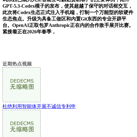
GPT-5.3-Codex模子的发布，使其超越了保守的对话框交互，
此次将Codex生态正式注入手机端，打制一个万能型的软硬件
生态焦点。升级为具备工做区和内置Git东西的专业开辟平
台。OpenAI正取包罗Anthropic正在内的合作敌手展开比赛。
紧接着正在2026年春季，
近期热点视频
杜绝利用智能体开展不诚信专利申