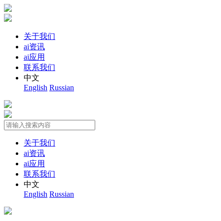
关于我们
ai资讯
ai应用
联系我们
中文
English
Russian
关于我们
ai资讯
ai应用
联系我们
中文
English
Russian