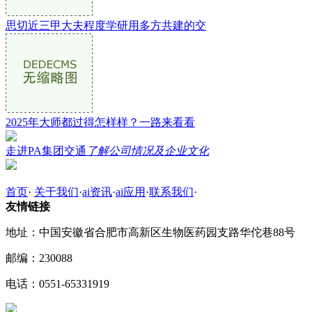
思切近三甲大夫程度学研用多方共建的交
2025年大师都过得怎样样？一路来看看
走进PA集团交通
了解公司情况及企业文化
首页
·
关于我们
·
ai资讯
·
ai应用
·
联系我们
·
友情链接
地址：中国安徽省合肥市高新区生物医药园支路华佗巷88号
邮编：230088
电话：0551-65331919