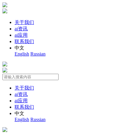
关于我们
ai资讯
ai应用
联系我们
中文
English
Russian
关于我们
ai资讯
ai应用
联系我们
中文
English
Russian