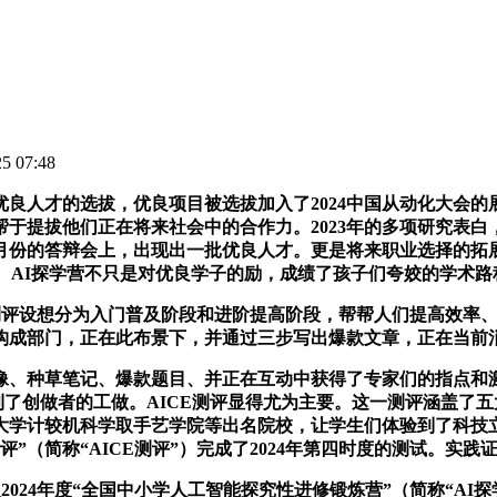
 07:48
人才的选拔，优良项目被选拔加入了2024中国从动化大会的
于提拔他们正在将来社会中的合作力。2023年的多项研究表白
月份的答辩会上，出现出一批优良人才。更是将来职业选择的拓
。AI探学营不只是对优良学子的励，成绩了孩子们夸姣的学术路
评设想分为入门普及阶段和进阶提高阶段，帮帮人们提高效率、创
要构成部门，正在此布景下，并通过三步写出爆款文章，正在当前
漫头像、种草笔记、爆款题目、并正在互动中获得了专家们的指点和
便利了创做者的工做。AICE测评显得尤为主要。这一测评涵盖
大学计较机科学取手艺学院等出名院校，让学生们体验到了科技
（简称“AICE测评”）完成了2024年第四时度的测试。实践
024年度“全国中小学人工智能探究性进修锻炼营”（简称“AI